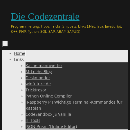
Zum
Die Codezentrale
Inhalt
springen
Programmierung, Tipps, Tricks, Snippets, Links (.Net, Java, JavaScript,
C++, PHP, Python, SQL, SAP, ABAP, SAPUI5)
Zum
Home
Inhalt
Links
springen
Kachelmannwetter
MrLeehs Blog
Deskmodder
winfuture.de
Tricktresor
Python Online Compiler
[Raspberry Pi] Wichtige Terminal-Kommandos für
Raspian
CodeSandbox JS Vanilla
IT Tools
JSON Prism (Online Editor)